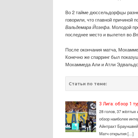
Во 2 тайме дюссельдорфцы разнесл
говорили, что главной причиной 
Вальдемара Йозефа
. Молодой пр
последнее место и вылетел во
Вт
После окончания матча, Мохамм
Конечно же спарринг был показуш
Мохаммеда Али и Атли Эдвальдсс
Статьи по теме:
3 Лига: обзор 1 т
28 голов, 37 жёлтых 
обзор наиболее инте
Айнтрахт Брауншвейг
Матч открытия […]