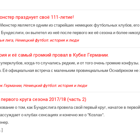
нстер празднует своё 111-летие!
Мюнстер является одним из старейших немецких футбольных клубов, его 
Бундеслиги, он вылетел из неё после первого же её сезона и более никогд
,
ья лига
Немецкий футбол: история и люди
ия и её самый громкий провал в Кубке Германии.
уперклубов, когда-то случались редкие, и от того очень громкие конфузы
. Её официальная встреча с маленьким провинциальным Оснабрюком не з
,
ок Германии
Немецкий футбол: история и люди
 первого круга сезона 2017/18 (часть 2)
вание о том, как Бундеслига провела свой первый круг, начатое в первой 
ассуждает о клубах-сенсациях и конечно же о "Козлах".
енер.
…]