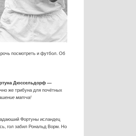
прочь посмотреть и футбол. Об
ртуна Дюссельдорф —
чно же трибуна для почётных
ашение матча!
ападаюший Фортуны исландец
сь, гол забил Рональд Ворм. Но