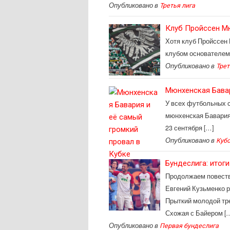
Опубликовано в
Третья лига
Клуб Пройссен Мю
Хотя клуб Пройссен 
клубом основателем 
Опубликовано в
Трет
Мюнхенская Бавар
У всех футбольных с
мюнхенская Бавария
23 сентября […]
Опубликовано в
Куб
Бундеслига: итоги
Продолжаем повество
Евгений Кузьменко р
Прыткий молодой тр
Схожая с Байером [
Опубликовано в
Первая бундеслига