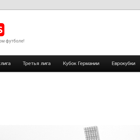
S
ом футболе!
лига
Третья лига
Кубок Германии
Еврокубки