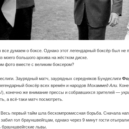
ы все думаем о боксе. Однако этот легендарный боксёр был не 
из моего большого архива на жёстком диске.
том фото вместе с великим боксером?
ндеслиги. Заурядный матч, заурядных середняков Бундеслиги
Фо
егендарный боксёр всех времён и народов
Мохаммед Али.
Коне
ать!), конечно же внимание прессы и собравшихся зрителей —
укр
ь, а всё-таки матч посмотреть.
! Весь первый тайм шла бескомпромиссная борьба. Сначала н
 забил гол брауншвейгцам, однако через 9 минут гости отыграли
ь брауншвейгские львы.