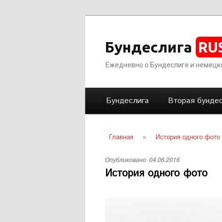
Бундеслига
RU
Ежедневно о Бундеслиге и немецк
Г
Перейти
Бундеслига
Вторая бундес
л
а
к
в
Главная
»
История одного фото
н
основному
о
Опубликовано
04.06.2016
е
История одного фото
содержимому
м
е
н
ю