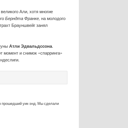
 великого Али, хотя многие
ого
Берндта Франке,
на молодого
нтрахт Брауншвейг занял
ртуны
Атли Эдвальдссона
.
от момент и снимок «спарринга»
ндеслиги.
га в прошедший уик-энд. Мы сделали