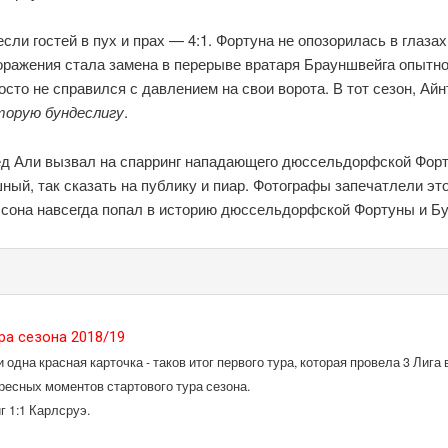
и гостей в пух и прах — 4:1. Фортуна не опозорилась в глазах
поражения стала замена в перерыве вратаря Брауншвейга опытн
осто не справился с давлением на свои ворота. В тот сезон, Ай
орую бундеслигу
.
ед Али вызвал на спарринг нападающего дюссельдорфской Фо
ный, так сказать на публику и пиар. Фотографы запечатлели эт
она навсегда попал в историю дюссельдорфской Фортуны и Бу
ура сезона 2018/19
и одна красная карточка - таков итог первого тура, которая провела 3 Ли
ресных моментов стартового тура сезона.
 1:1 Карлсруэ.