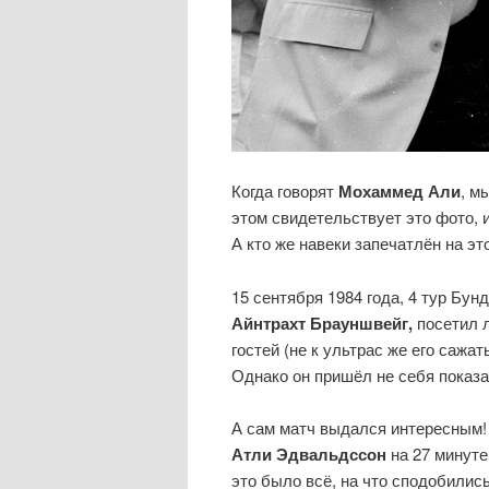
Когда говорят
Мохаммед Али
, м
этом свидетельствует это фото, 
А кто же навеки запечатлён на э
15 сентября 1984 года, 4 тур Бу
Айнтрахт Брауншвейг,
посетил л
гостей (не к ультрас же его саж
Однако он пришёл не себя показат
А сам матч выдался интересным
Атли Эдвальдссон
на 27 минуте
это было всё, на что сподобилис