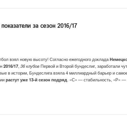
показатели за сезон 2016/17
бол взял новую высоту! Согласно ежегодного доклада
Немецк
он
2016/17
,
36 клубов
Первой и Второй бундеслиг, заработали чу
рвые в истории, Бундеслига взяла 4 миллиардный барьер и само
нии
растут уже 13-й сезон подряд
. «С» — стабильность, «Р» —