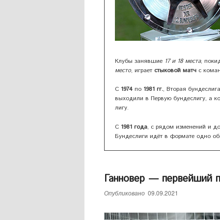
Клубы занявшие
17 и 18 места
, поки
место
, играет
стыковой матч
с коман
С
1974
по
1981 гг.
, Вторая бундеслиг
выходили в Первую бундеслигу, а к
лигу.
С
1981 года
, с рядом изменений и д
Бундеслиги идёт в формате одно о
Ганновер — первейший п
Опубликовано
09.09.2021