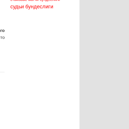
судьи бундеслиги
его
-то