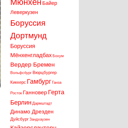
Мюнхен
Байер
Леверкузен
Боруссия
Дортмунд
Боруссия
Мёнхенгладбах
Бохум
Вердер Бремен
Вюрцбургер
Вольфсбург
Гамбург
Киккерс
Ганза
Герта
Ганновер
Росток
Берлин
Дармштадт
Динамо Дрезден
Дуйсбург
Зандхаузен
Кайзерслаутерн