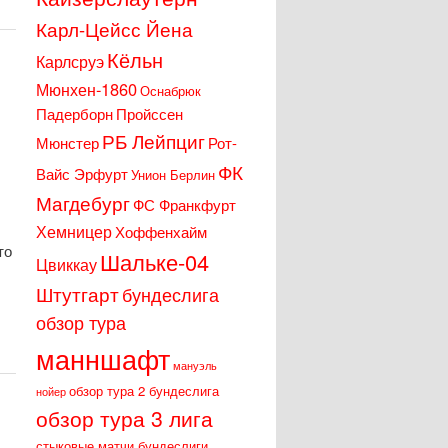
Карл-Цейсс Йена
Кёльн
Карлсруэ
Мюнхен-1860
Оснабрюк
Падерборн
Пройссен
РБ Лейпциг
Мюнстер
Рот-
ФК
Вайс Эрфурт
Унион Берлин
Магдебург
ФС Франкфурт
Хемницер
Хоффенхайм
то
Шальке-04
Цвиккау
Штутгарт
бундеслига
обзор тура
манншафт
мануэль
обзор тура 2 бундеслига
нойер
обзор тура 3 лига
стыковые матчи бундеслиги