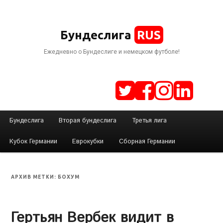
RUS
Бундеслига
Ежедневно о Бундеслиге и немецком футболе!
Г
Бундеслига
Вторая бундеслига
Третья лига
Перейти
Перейти
л
Кубок Германии
Еврокубки
Сборная Германии
а
к
к
в
н
БОХУМ
АРХИВ МЕТКИ:
основному
дополнительному
о
е
Гертьян Вербек видит в
содержимому
содержимому
м