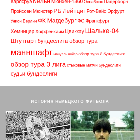
Кёльн
Карлсруэ
Мюнхен-1860
Падерборн
Оснабрюк
РБ Лейпциг
Пройссен Мюнстер
Рот-Вайс Эрфурт
ФК Магдебург
ФС Франкфурт
Унион Берлин
Шальке-04
Хемницер
Цвиккау
Хоффенхайм
Штутгарт
бундеслига обзор тура
манншафт
обзор тура 2 бундеслига
мануэль нойер
обзор тура 3 лига
стыковые матчи бундеслиги
судьи бундеслиги
ИСТОРИЯ НЕМЕЦКОГО ФУТБОЛА