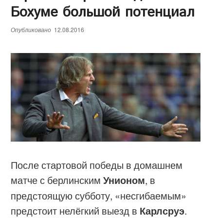
Бохуме большой потенциал
е
н
Опубликовано
12.08.2016
ю
После стартовой победы в домашнем
матче с берлинским
Унионом
, в
предстоящую субботу, «несгибаемым»
предстоит нелёгкий выезд в
Карлсруэ
.