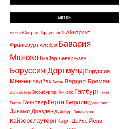
МЕТКИ
Айнтрахт
Айнтрахт Брауншвейг
Аален
Бавария
Франкфурт
Аугсбург
Мюнхен
Байер Леверкузен
Боруссия Дортмунд
Боруссия
Вердер Бремен
Мёнхенгладбах
Бохум
Гамбург
Вюрцбургер Киккерс
Вольфсбург
Ганза
Герта Берлин
Ганновер
Росток
Дармштадт
Динамо Дрезден
Дуйсбург
Зандхаузен
Кайзерслаутерн
Карл-Цейсс Йена