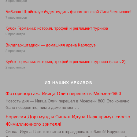
8 просмотров
Бибиана Штайнхаус будет судить финал женской Лиги Чемпионов!
7 просмотров
Кубок Германии: история, трофей и регламент турнира
2 просмотра
Вилдпаркштадион — домашняя арена Карлсруэ
2 просмотра
Кубок Германии: история, трофей и регламент турнира (часть 2)
2 просмотра
ИЗ НАШИХ АРХИВОВ
Фоторепортаж: Ивица Олич перешёл в Мюнхен-1860
Новость дня — Ивица Олич перешёл в Мюнхен-1860! Это конечно
было невероятно, никто даже не мог …
Боруссия Дортмунд и Сигнал Идуна Парк примут своего
40-миллионного зрителя!
Сигнал Идуна Парк готовится отпраздновать юбилей! Боруссия