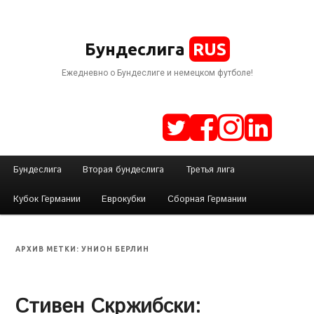
RUS
Бундеслига
Ежедневно о Бундеслиге и немецком футболе!
Г
Бундеслига
Вторая бундеслига
Третья лига
Перейти
Перейти
л
Кубок Германии
Еврокубки
Сборная Германии
а
к
к
в
н
УНИОН БЕРЛИН
АРХИВ МЕТКИ:
основному
дополнительному
о
е
Стивен Скржибски:
содержимому
содержимому
м