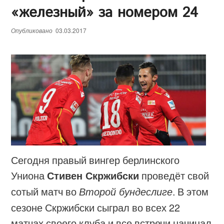
«железный» за номером 24
е
н
Опубликовано
03.03.2017
ю
Сегодня правый вингер берлинского
Униона
Стивен Скржибски
проведёт свой
сотый матч во
Второй бундеслиге
. В этом
сезоне Скржибски сыграл во всех 22
матчах своего клуба и все встречи начинал