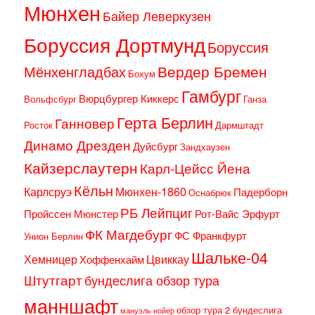
Мюнхен
Байер Леверкузен
Боруссия Дортмунд
Боруссия
Вердер Бремен
Мёнхенгладбах
Бохум
Гамбург
Вюрцбургер Киккерс
Вольфсбург
Ганза
Герта Берлин
Ганновер
Росток
Дармштадт
Динамо Дрезден
Дуйсбург
Зандхаузен
Кайзерслаутерн
Карл-Цейсс Йена
Кёльн
Карлсруэ
Мюнхен-1860
Падерборн
Оснабрюк
РБ Лейпциг
Пройссен Мюнстер
Рот-Вайс Эрфурт
ФК Магдебург
ФС Франкфурт
Унион Берлин
Шальке-04
Хемницер
Цвиккау
Хоффенхайм
Штутгарт
бундеслига обзор тура
манншафт
обзор тура 2 бундеслига
мануэль нойер