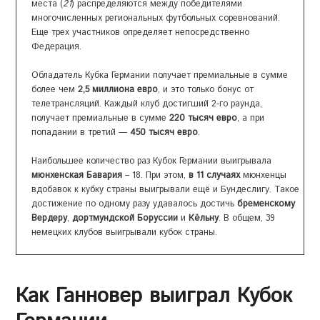
21
места (
) распределяются между победителями
многочисленных региональных футбольных соревнований.
Еще трех участников определяет непосредственно
Федерация.
Обладатель Кубка Германии получает премиальные в сумме
2,5 миллиона евро
более чем
, и это только бонус от
телетрансляций. Каждый клуб достигший 2-го раунда,
220 тысяч евро
получает премиальные в сумме
, а при
450 тысяч евро
попадании в третий —
.
Наибольшее количество раз Кубок Германии выигрывала
мюнхенская Бавария
в 11 случаях
– 18. При этом,
мюнхенцы
вдобавок к кубку страны выигрывали ещё и Бундеслигу. Такое
бременскому
достижение по одному разу удавалось достичь
Вердеру
дортмундской Боруссии
Кёльну
,
и
. В общем, 39
немецких клубов выигрывали кубок страны.
Как Ганновер выиграл Кубок