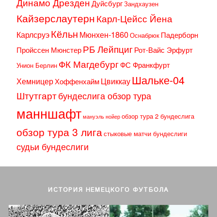
Динамо Дрезден
Дуйсбург
Зандхаузен
Кайзерслаутерн
Карл-Цейсс Йена
Кёльн
Карлсруэ
Мюнхен-1860
Падерборн
Оснабрюк
РБ Лейпциг
Пройссен Мюнстер
Рот-Вайс Эрфурт
ФК Магдебург
ФС Франкфурт
Унион Берлин
Шальке-04
Хемницер
Цвиккау
Хоффенхайм
Штутгарт
бундеслига обзор тура
манншафт
обзор тура 2 бундеслига
мануэль нойер
обзор тура 3 лига
стыковые матчи бундеслиги
судьи бундеслиги
ИСТОРИЯ НЕМЕЦКОГО ФУТБОЛА