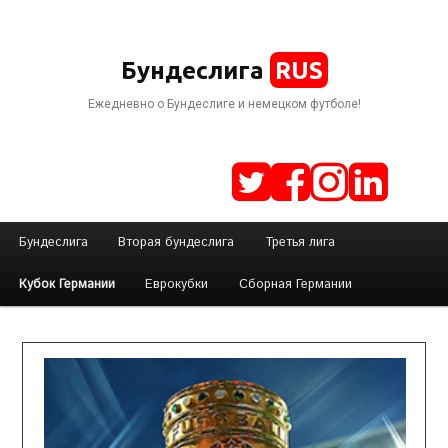
RUS
Бундеслига
Ежедневно о Бундеслиге и немецком футболе!
Г
Бундеслига
Вторая бундеслига
Третья лига
Перейти
Перейти
л
Кубок Германии
Еврокубки
Сборная Германии
а
к
к
в
н
основному
дополнительному
о
е
содержимому
содержимому
м