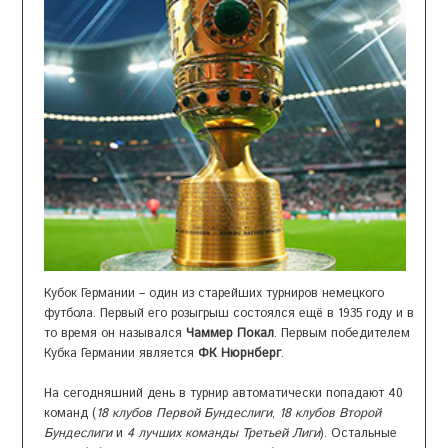
е
н
ю
Кубок Германии – один из старейших турниров немецкого
футбола. Первый его розыгрыш состоялся ещё в 1935 году и в
Чаммер Покал
то время он назывался
. Первым победителем
ФК Нюрнберг
Кубка Германии является
.
На сегодняшний день в турнир автоматически попадают 40
18 клубов Первой Бундеслиги
18 клубов Второй
команд (
,
Бундеслиги
4 лучших команды Третьей Лиги
и
). Остальные