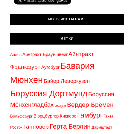
а
п
МЫ В ИНСТАГРАМЕ
и
с
МЕТКИ
я
Айнтрахт
м
Айнтрахт Брауншвейг
Аален
Бавария
Франкфурт
Аугсбург
Мюнхен
Байер Леверкузен
Боруссия Дортмунд
Боруссия
Вердер Бремен
Мёнхенгладбах
Бохум
Гамбург
Вюрцбургер Киккерс
Вольфсбург
Ганза
Герта Берлин
Ганновер
Росток
Дармштадт