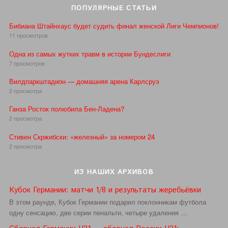
ПОПУЛЯРНЫЕ СТАТЬИ
Бибиана Штайнхаус будет судить финал женской Лиги Чемпионов!
11 просмотров
Одна из самых жутких травм в истории Бундеслиги
7 просмотров
Вилдпаркштадион — домашняя арена Карлсруэ
2 просмотра
Ганза Росток полюбила Бен-Ладена?
2 просмотра
Стивен Скржибски: «железный» за номером 24
2 просмотра
ИЗ НАШИХ АРХИВОВ
Кубок Германии: матчи 1/8 и результаты жеребьёвки
В этом раунде, Кубок Германии подарил поклонникам футбола
одну сенсацию, две серии пенальти, четыре удаления …