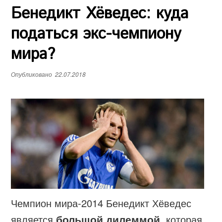
Бенедикт Хёведес: куда
е
н
податься экс-чемпиону
ю
мира?
Опубликовано
22.07.2018
Чемпион мира-2014 Бенедикт Хёведес
является
большой дилеммой
, которая