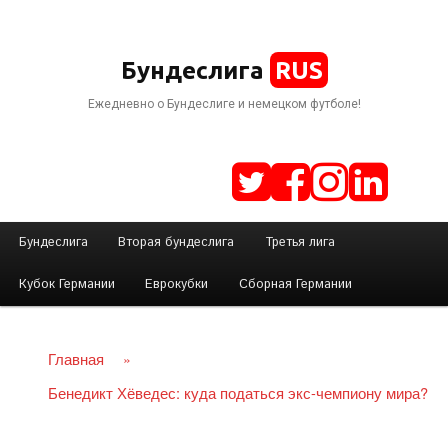
RUS
Бундеслига
Ежедневно о Бундеслиге и немецком футболе!
Г
Бундеслига
Вторая бундеслига
Третья лига
Перейти
л
Кубок Германии
Еврокубки
Сборная Германии
а
к
в
н
Главная
»
основному
о
Бенедикт Хёведес: куда податься экс-чемпиону мира?
е
содержимому
м