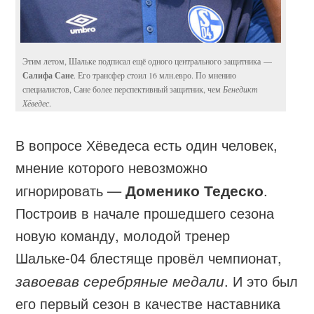
Этим летом, Шальке подписал ещё одного центрального защитника —
Салифа Сане
. Его трансфер стоил 16 млн.евро. По мнению
специалистов, Сане более перспективный защитник, чем
Бенедикт
Хёведес
.
В вопросе Хёведеса есть один человек,
мнение которого невозможно
игнорировать —
Доменико Тедеско
.
Построив в начале прошедшего сезона
новую команду, молодой тренер
Шальке-04 блестяще провёл чемпионат,
завоевав серебряные медали
. И это был
его первый сезон в качестве наставника