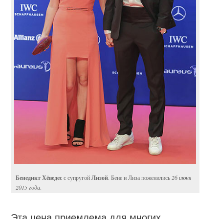
Бенедикт Хёведес
Лизой
с супругой
. Бене и Лиза поженились
26 июня
2015 года
.
Эта цена приемлема для многих