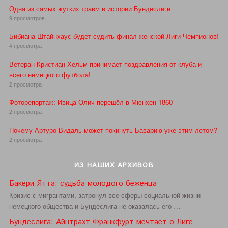
Одна из самых жутких травм в истории Бундеслиги
9 просмотров
Бибиана Штайнхаус будет судить финал женской Лиги Чемпионов!
4 просмотра
Ветеран Кристиан Хельм принимает поздравления от клуба и
всего немецкого футбола!
2 просмотра
Фоторепортаж: Ивица Олич перешёл в Мюнхен-1860
2 просмотра
Почему Артуро Видаль может покинуть Баварию уже этим летом?
2 просмотра
ИЗ НАШИХ АРХИВОВ
Бакери Ятта: судьба молодого беженца
Кризис с мигрантами, затронул все сферы социальной жизни
немецкого общества и Бундеслига не оказалась его …
Бундеслига: Айнтрахт Франкфурт мечтает о Лиге