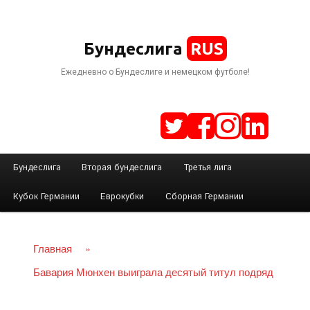
RUS
Бундеслига
Ежедневно о Бундеслиге и немецком футболе!
Г
Бундеслига
Вторая бундеслига
Третья лига
Перейти
л
Кубок Германии
Еврокубки
Сборная Германии
а
к
в
н
Главная
»
основному
о
Бавария Мюнхен выиграла десятый титул подряд
е
содержимому
м