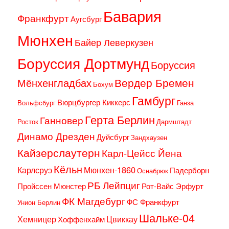
Бавария
Франкфурт
Аугсбург
Мюнхен
Байер Леверкузен
Боруссия Дортмунд
Боруссия
Вердер Бремен
Мёнхенгладбах
Бохум
Гамбург
Вюрцбургер Киккерс
Вольфсбург
Ганза
Герта Берлин
Ганновер
Росток
Дармштадт
Динамо Дрезден
Дуйсбург
Зандхаузен
Кайзерслаутерн
Карл-Цейсс Йена
Кёльн
Карлсруэ
Мюнхен-1860
Падерборн
Оснабрюк
РБ Лейпциг
Пройссен Мюнстер
Рот-Вайс Эрфурт
ФК Магдебург
ФС Франкфурт
Унион Берлин
Шальке-04
Хемницер
Цвиккау
Хоффенхайм