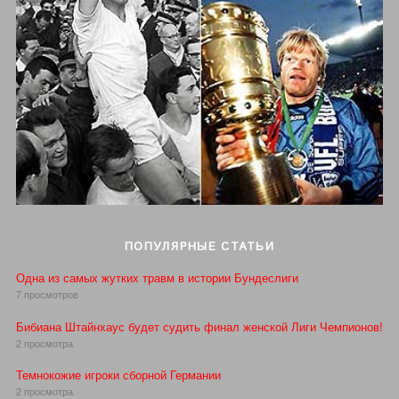
ПОПУЛЯРНЫЕ СТАТЬИ
Одна из самых жутких травм в истории Бундеслиги
7 просмотров
Бибиана Штайнхаус будет судить финал женской Лиги Чемпионов!
2 просмотра
Темнокожие игроки сборной Германии
2 просмотра