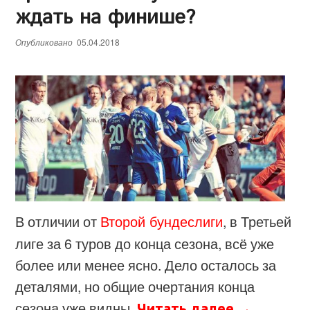
ждать на финише?
е
н
Опубликовано
05.04.2018
ю
В отличии от
Второй бундеслиги
, в Третьей
лиге за 6 туров до конца сезона, всё уже
более или менее ясно. Дело осталось за
деталями, но общие очертания конца
сезона уже видны.
Читать далее
→