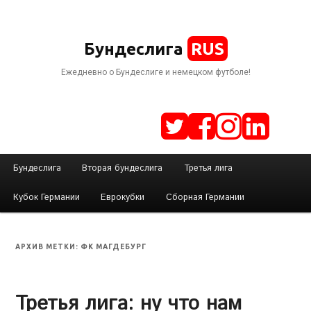
RUS
Бундеслига
Ежедневно о Бундеслиге и немецком футболе!
Г
Бундеслига
Вторая бундеслига
Третья лига
Перейти
Перейти
л
Кубок Германии
Еврокубки
Сборная Германии
а
к
к
в
н
ФК МАГДЕБУРГ
АРХИВ МЕТКИ:
основному
дополнительному
о
е
Третья лига: ну что нам
содержимому
содержимому
м