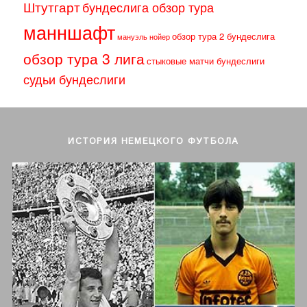
Штутгарт
бундеслига обзор тура
манншафт
обзор тура 2 бундеслига
мануэль нойер
обзор тура 3 лига
стыковые матчи бундеслиги
судьи бундеслиги
ИСТОРИЯ НЕМЕЦКОГО ФУТБОЛА