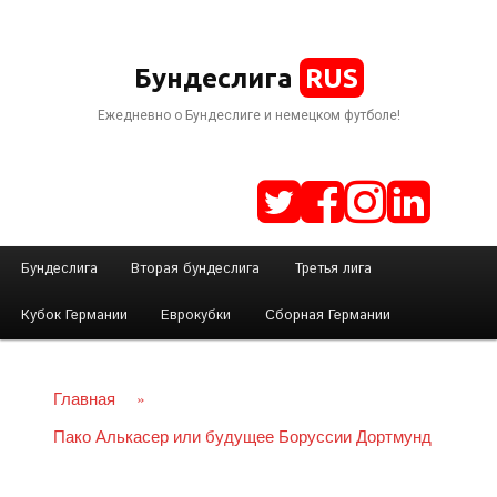
RUS
Бундеслига
Ежедневно о Бундеслиге и немецком футболе!
Г
Бундеслига
Вторая бундеслига
Третья лига
Перейти
л
Кубок Германии
Еврокубки
Сборная Германии
а
к
в
н
Главная
»
основному
о
Пако Алькасер или будущее Боруссии Дортмунд
е
содержимому
м