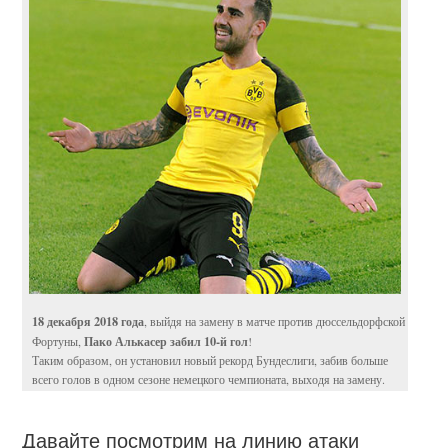
18 декабря 2018 года
, выйдя на замену в матче против дюссельдорфской
Пако Алькасер забил 10-й гол
Фортуны,
!
Таким образом, он установил новый рекорд Бундеслиги, забив больше
всего голов в одном сезоне немецкого чемпионата, выходя на замену.
Давайте посмотрим на линию атаки