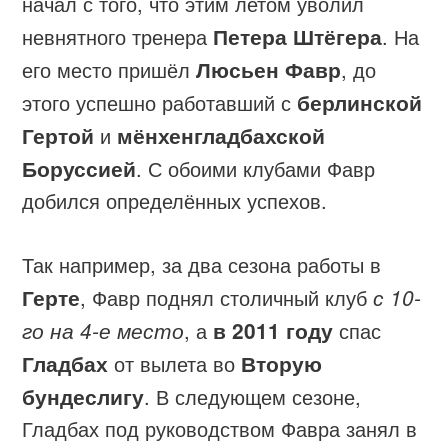
начал с того, что этим летом уволил
невнятного тренера
Петера Штёгера
. На
его место пришёл
Люсьен Фавр
, до
этого успешно работавший с
берлинской
Гертой
и
мёнхенгладбахской
Боруссией
. С обоими клубами Фавр
добился определённых успехов.
Так например, за два сезона работы в
Герте
, Фавр поднял столичный клуб
с 10-
го на 4-е место
, а
в 2011 году
спас
Гладбах
от вылета во
Вторую
бундеслигу
. В следующем сезоне,
Гладбах под руководством Фавра занял в