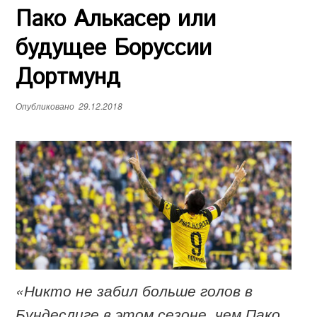
Пако Алькасер или
е
н
будущее Боруссии
ю
Дортмунд
Опубликовано
29.12.2018
«Никто не забил больше голов в
Бундеслиге в этом сезоне, чем Пако