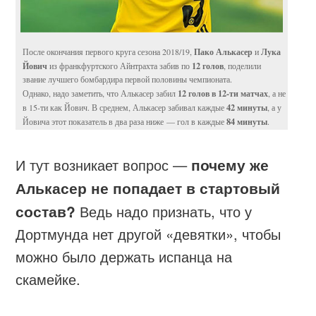
Пако Алькасер
Лука
После окончания первого круга сезона 2018/19,
и
Йович
12 голов
из франкфуртского Айнтрахта забив по
, поделили
звание лучшего бомбардира первой половины чемпионата.
12 голов в 12-ти матчах
Однако, надо заметить, что Алькасер забил
, а не
42 минуты
в 15-ти как Йович. В среднем, Алькасер забивал каждые
, а у
84 минуты
Йовича этот показатель в два раза ниже — гол в каждые
.
И тут возникает вопрос —
почему же
Алькасер не попадает в стартовый
состав?
Ведь надо признать, что у
Дортмунда нет другой «девятки», чтобы
можно было держать испанца на
скамейке.