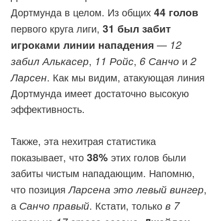
Дортмунда в целом. Из общих
44 голов
первого круга лиги,
31 был забит
игроками линии нападения
—
12
забил Алькасер
,
11 Ройс
,
6 Санчо
и
2
Ларсен
. Как мы видим, атакующая линия
Дортмунда имеет достаточно высокую
эффективность.
Также, эта нехитрая статистика
показывает, что
38%
этих голов были
забиты чистым нападающим. Напомню,
что позиция
Ларсена это левый вингер
,
а
Санчо правый
. Кстати, только
в 7