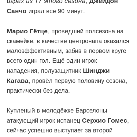
играх из 17 этого сезона
,
Джейдон
Санчо
играл все 90 минут.
Марио Гётце
, проведший полсезона на
скамейке, в качестве центронапа оказался
малоэффективным, забив в первом круге
всего один гол. Ещё один игрок
нападения, полузащитник
Шинджи
Кагава
, провёл первую половину сезона,
практически без дела.
Купленый в молодёжке Барселоны
атакующий игрок испанец
Серхио Гомес
,
сейчас успешно выступает за второй