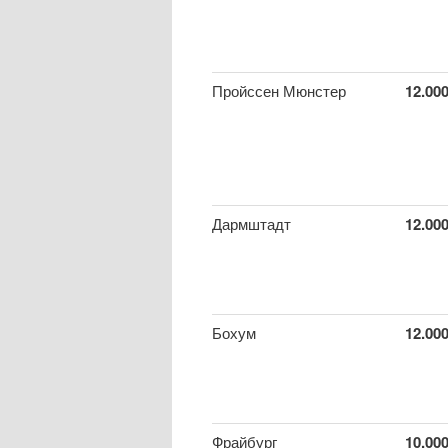
Пройссен Мюнстер
12.00
Дармштадт
12.00
Бохум
12.00
Фрайбург
10.00