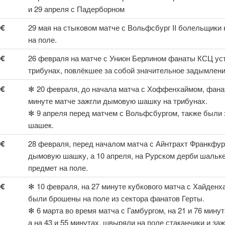
и 29 апреля с Падерборном
0€
29 мая на стыковом матче с Вольфсбург II болельщик
на поле.
0€
26 февраля на матче с Унион Берлином фанаты КСЦ ус
трибунах, повлёкшее за собой значительное задымлени
0€
✻ 20 февраля, до начала матча с Хоффенхаймом, фанат
минуте матче зажгли дымовую шашку на трибунах.
✻ 9 апреля перед матчем с Вольфсбургом, также был
шашек.
0€
28 февраля, перед началом матча с Айнтрахт Франкфур
дымовую шашку, а 10 апреля, на Рурском дерби шальк
предмет на поле.
0€
✻ 10 февраля, на 27 минуте кубкового матча с Хайден
были брошены на поле из сектора фанатов Герты.
✻ 6 марта во время матча с Гамбургом, на 21 и 76 мин
а на 43 и 55 минутах, швыряли на поле стаканчики и заж