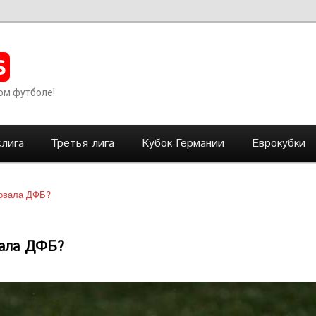
S
ом футболе!
лига
Третья лига
Кубок Германии
Еврокубки
фовала ДФБ?
вала ДФБ?