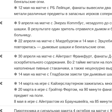
бенгальские огни.
✻ 12 мая на матче с РБ Лейпциг, фанаты вывесили два
метали различные предметы в запасных игроков соперн
0€
✻ 9 апреля на матче с
Энерги Коттбус
, незадолго до
шашки. В результате один зритель отравился дымом и 
больницу.
✻ 22 апреля на матче с Магдебургом и 14 мая с Эрцгеби
повторилась — дымовые шашки и бенгальские огни.
0€
✻ 30 апреля на матче с Айнтрахт Франкфурт, фанаты Д
оскорбительного содержания. Во 2 тайме метали на пол
наполненые пивные стаканчики, а также нецензурно выр
✻ 14 мая на матче с Гладбахом зажгли три дымовые ша
0€
✻ 14 марта на игре с Кайзерслаутерном зажигались мно
✻ 20 марта в игре с Гройтер Фюртом, на 90 минуте фан
предмет на поле.
8 мая в игре с Айнтрахтом из Брауншвейга, на 85 мину
0€
Пиротехника и сигнальная ракета 4 октября на матче с