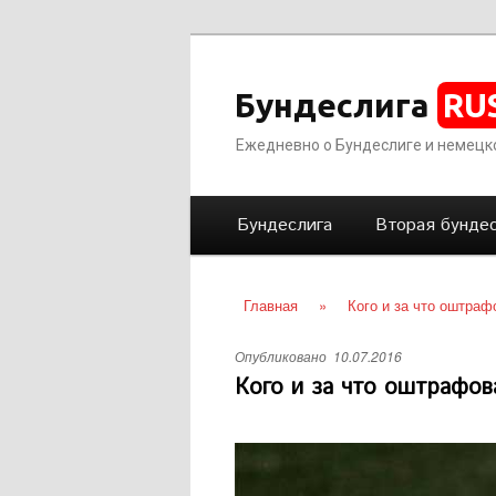
Бундеслига
RU
Ежедневно о Бундеслиге и немецк
Г
Перейти
Бундеслига
Вторая бундес
л
а
к
в
Главная
»
Кого и за что оштра
н
основному
о
Опубликовано
10.07.2016
е
Кого и за что оштрафо
содержимому
м
е
н
ю