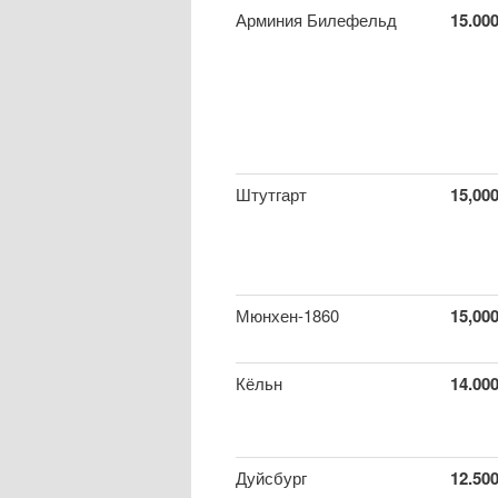
Арминия Билефельд
15.00
Штутгарт
15,00
Мюнхен-1860
15,00
Кёльн
14.00
Дуйсбург
12.50