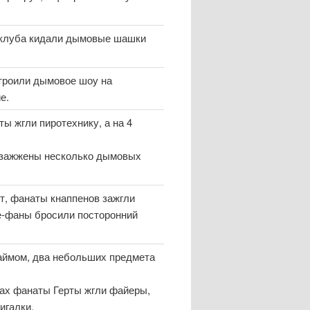
и клуба кидали дымовые шашки
троили дымовое шоу на
е.
ы жгли пиротехнику, а на 4
и зажжены несколько дымовых
т, фанаты кнаппенов зажгли
е-фаны бросили посторонний
хаймом, два небольших предмета
утах фанаты Герты жгли файеры,
игалки.