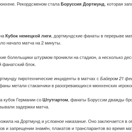
Мюнхене. Рекордсменом стала
Боруссия Дортмунд
, которая за
 на
Кубок немецкой лиги
, дортмундские фанаты в перерыве мат
ло начало матча на 2 минуты.
кие болельщики штурмом проникли на стадион, а несколько дес
й фанатский блок.
ртмунду пиротехнические инциденты в матчах с
Байером 21 фе
ефаны метали стаканчики в разогревающихся мюнхенских игроко
а кубок Германии со
Штутгартом
, фанаты Боруссии дважды бр
зывали задержки матча.
ложила на Дортмунд и
условное наказание
. Оно заключается в 
ов и запрещении знамён, плакатов и транспарантов во время ма