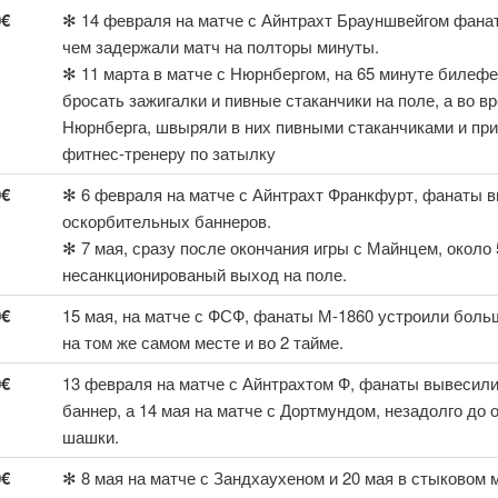
0€
✻ 14 февраля на матче с Айнтрахт Брауншвейгом фана
чем задержали матч на полторы минуты.
✻ 11 марта в матче с Нюрнбергом, на 65 минуте биле
бросать зажигалки и пивные стаканчики на поле, а во в
Нюрнберга, швыряли в них пивными стаканчиками и при
фитнес-тренеру по затылку
0€
✻ 6 февраля на матче с Айнтрахт Франкфурт, фанаты 
оскорбительных баннеров.
✻ 7 мая, сразу после окончания игры с Майнцем, окол
несанкционированый выход на поле.
0€
15 мая, на матче с ФСФ, фанаты М-1860 устроили боль
на том же самом месте и во 2 тайме.
0€
13 февраля на матче с Айнтрахтом Ф, фанаты вывесил
баннер, а 14 мая на матче с Дортмундом, незадолго до
шашки.
0€
✻ 8 мая на матче с Зандхаухеном и 20 мая в стыковом 