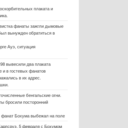
 оскорбительных плаката и
ика.
 свистка фанаты зажгли дымовые
был вынужден обратиться в
рге Ауэ, ситуация
-98 вывесили два плаката
е и в гостевых фанатов
ажались в их адрес.
шки.
гочисленные бенгальские огни.
аты бросили посторонний
те фанат Бохума выбежал на поле
 Карлсруэ, 5 февраля с Бохумом