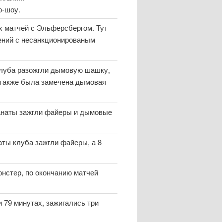
о-шоу.
 матчей с Эльферсбергом. Тут
дений с несанкционированым
клуба разожгли дымовую шашку,
е также была замечена дымовая
фанаты зажгли файеры и дымовые
аты клуба зажгли файеры, а 8
юнстер, по окончанию матчей
 79 минутах, зажигались три