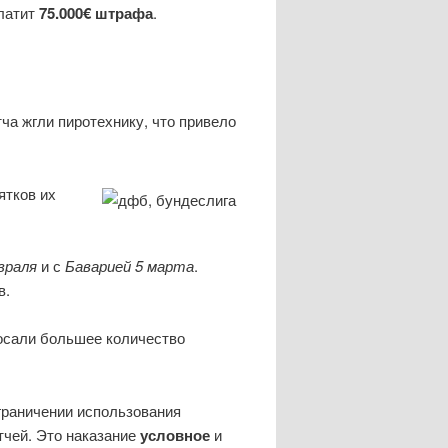
платит
75.000€ штрафа
.
ча жгли пиротехнику, что привело
ятков их
враля
и с
Баварией 5 марта
.
в.
осали большее количество
ограничении использования
тчей. Это наказание
условное
и