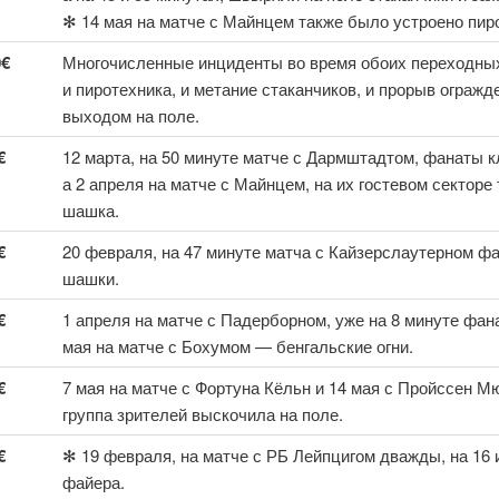
✻ 14 мая на матче с Майнцем также было устроено пир
0€
Многочисленные инциденты во время обоих переходных
и пиротехника, и метание стаканчиков, и прорыв ограж
выходом на поле.
€
12 марта, на 50 минуте матче с Дармштадтом, фанаты 
а 2 апреля на матче с Майнцем, на их гостевом сектор
шашка.
€
20 февраля, на 47 минуте матча с Кайзерслаутерном 
шашки.
€
1 апреля на матче с Падерборном, уже на 8 минуте фан
мая на матче с Бохумом — бенгальские огни.
€
7 мая на матче с Фортуна Кёльн и 14 мая с Пройссен М
группа зрителей выскочила на поле.
€
✻ 19 февраля, на матче с РБ Лейпцигом дважды, на 16 и
файера.