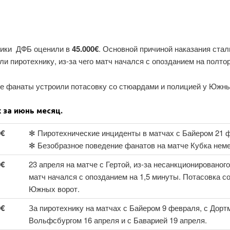
ники ДФБ оценили в
45.000€
. Основной причиной наказания ста
ли пиротехнику, из-за чего матч начался с опозданием на полто
ие фанаты устроили потасовку со стюардами и полицией у Южны
за июнь месяц.
0€
✻ Пиротехнические инциденты в матчах с Байером 21 ф
✻ Безобразное поведение фанатов на матче Кубка неме
0€
23 апреля на матче с Гертой, из-за несанкционированог
матч начался с опозданием на 1,5 минуты. Потасовка с
Южных ворот.
0€
За пиротехнику на матчах с Байером 9 февраля, с Дорт
Вольфсбургом 16 апреля и с Баварией 19 апреля.