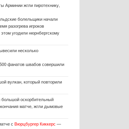
ты Арминии жгли пиротехнику,
фельдские болельщики начали
ремя разогрева игроков
 этом угодили нюрнбергскому
вывесили несколько
о 500 фанатов швабов совершили
шой вулкан, который повторили
и большой оскорбительный
 окончания матче, жгли дымовые
матче с
Вюрцбургер Киккерс
—