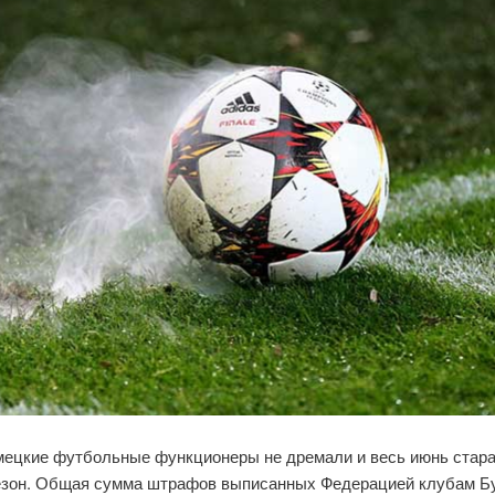
мецкие футбольные функционеры не дремали и весь июнь стар
зон. Общая сумма штрафов выписанных Федерацией клубам Бу