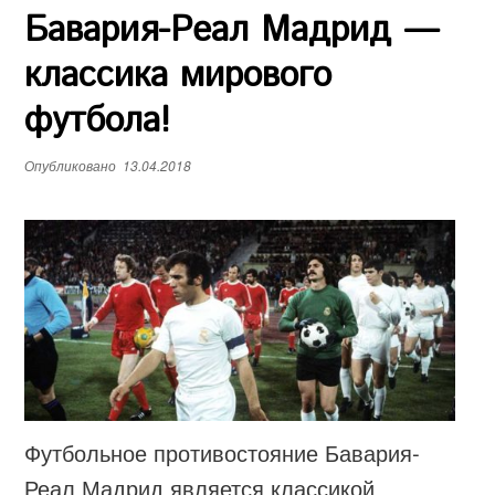
Бавария-Реал Мадрид —
е
н
классика мирового
ю
футбола!
Опубликовано
13.04.2018
Футбольное противостояние Бавария-
Реал Мадрид является классикой