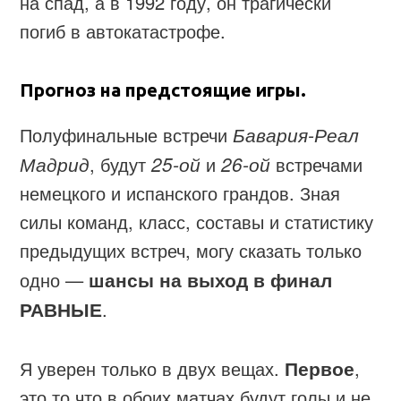
на спад, а в 1992 году, он трагически
погиб в автокатастрофе.
Прогноз на предстоящие игры.
Полуфинальные встречи
Бавария-Реал
Мадрид
, будут
25-ой
и
26-ой
встречами
немецкого и испанского грандов. Зная
силы команд, класс, составы и статистику
предыдущих встреч, могу сказать только
одно —
шансы на выход в финал
РАВНЫЕ
.
Я уверен только в двух вещах.
Первое
,
это то что в обоих матчах будут голы и не