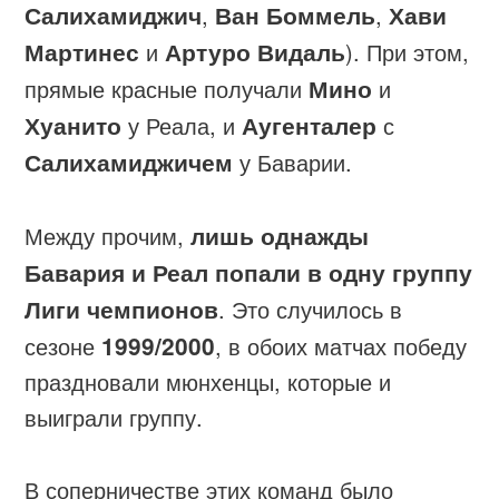
Салихамиджич
,
Ван Боммель
,
Хави
Мартинес
и
Артуро Видаль
). При этом,
прямые красные получали
Мино
и
Хуанито
у Реала, и
Аугенталер
с
Салихамиджичем
у Баварии.
Между прочим,
лишь однажды
Бавария и Реал попали в одну группу
Лиги чемпионов
. Это случилось в
сезоне
1999/2000
, в обоих матчах победу
праздновали мюнхенцы, которые и
выиграли группу.
В соперничестве этих команд было