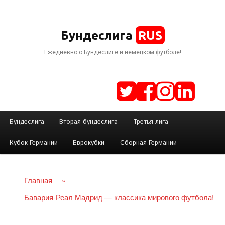
RUS
Бундеслига
Ежедневно о Бундеслиге и немецком футболе!
Г
Бундеслига
Вторая бундеслига
Третья лига
Перейти
л
Кубок Германии
Еврокубки
Сборная Германии
а
к
в
н
Главная
»
основному
о
Бавария-Реал Мадрид — классика мирового футбола!
е
содержимому
м