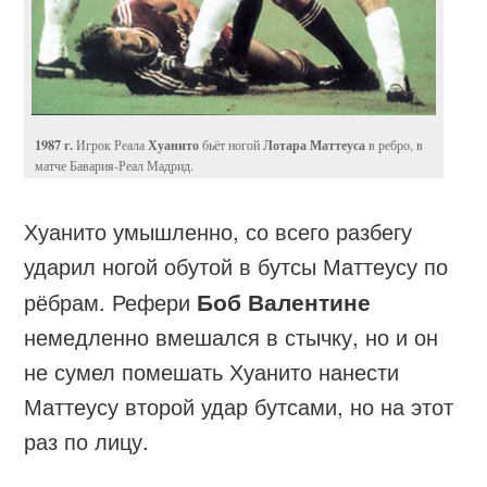
1987 г.
Хуанито
Лотара Маттеуса
Игрок Реала
бьёт ногой
в ребро, в
матче Бавария-Реал Мадрид.
Хуанито умышленно, со всего разбегу
ударил ногой обутой в бутсы Маттеусу по
рёбрам. Рефери
Боб Валентине
немедленно вмешался в стычку, но и он
не сумел помешать Хуанито нанести
Маттеусу второй удар бутсами, но на этот
раз по лицу.