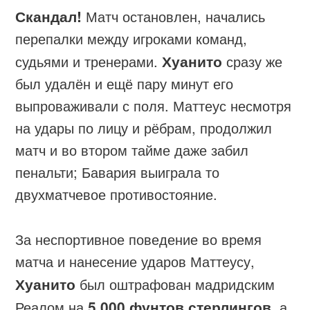
Скандал!
Матч остановлен, начались
перепалки между игроками команд,
судьями и тренерами.
Хуанито
сразу же
был удалён и ещё пару минут его
выпроваживали с поля. Маттеус несмотря
на удары по лицу и рёбрам, продолжил
матч и во втором тайме даже забил
пенальти; Бавария выиграла то
двухматчевое противостояние.
За неспортивное поведение во время
матча и нанесение ударов Маттеусу,
Хуанито
был оштрафован мадридским
Реалом на
5,000 фунтов стерлингов
, а