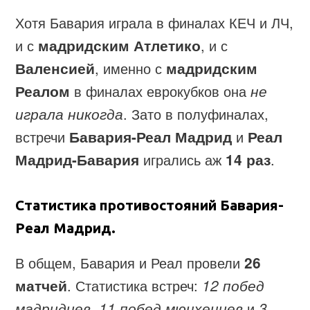
Хотя Бавария играла в финалах КЕЧ и ЛЧ,
и с
мадридским Атлетико
, и с
Валенсией
, именно с
мадридским
Реалом
в финалах еврокубков она
не
играла никогда
. Зато в полуфиналах,
встречи
Бавария-Реал Мадрид
и
Реал
Мадрид-Бавария
игрались аж
14 раз
.
Статистика противостояний Бавария-
Реал Мадрид.
В общем, Бавария и Реал провели
26
матчей
. Статистика встреч:
12 побед
мадридцев
,
11 побед мюнхенцев
и
3