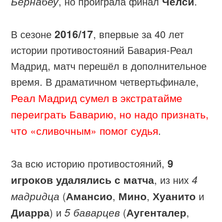
Бернабеу
, но проиграла финал
Челси
.
В сезоне
2016/17
, впервые за 40 лет
истории противостояний Бавария-Реал
Мадрид, матч перешёл в дополнительное
время. В драматичном четвертьфинале,
Реал Мадрид сумел в экстратайме
переиграть Баварию, но надо признать,
что «сливочным» помог судья
.
За всю историю противостояний,
9
игроков удалялись с матча
, из них
4
мадридца
(
Амансио
,
Мино
,
Хуанито
и
Диарра
) и
5 баварцев
(
Аугенталер
,