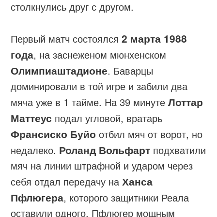
столкнулись друг с другом.
Первый матч состоялся
2 марта 1988
года
, на заснеженом мюнхенском
Олимпиаштадионе
. Баварцы
доминировали в той игре и забили два
мяча уже в 1 тайме. На 39 минуте
Лоттар
Маттеус
подал угловой, вратарь
Франсиско Буйо
отбил мяч от ворот, но
недалеко.
Роланд Вольфарт
подхватили
мяч на линии штрафной и ударом через
себя отдал передачу на
Ханса
Пфлюгера
, которого защитники Реала
оставили одного. Пфлюгер мощным