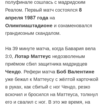
полуфинале сошлась с мадридским
Реалом. Первый матч состоялся
8
апреля 1987 года
на
Олимпиаштадионе
и ознаменовался
грандиозным скандалом.
На 39 минуте матча, когда Бавария вела
3:0,
Лотар Маттеус
недозволеным
приёмом сбил защитника мадридцев
Чендо
. Рефери матча
Боб Валентине
уже бежал к Маттеусу с жёлтой карточкой
в руках, как сбитый с ног Чендо, резко
вскочил и бросился на Маттеуса, толкнул
его и свалил с ног. В это же время, на