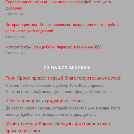
Серебряная салатница — чемпионский трофей немецкого
футбола!
2 просмотра
Ветеран Кристиан Хельм принимает поздравления от клуба и
всего немецкого футбола!
2 просмотра
Фоторепортаж: Ивица Олич перешёл в Мюнхен-1860
2 просмотра
ИЗ НАШИХ АРХИВОВ
Тони Кроос провёл первый благотворительный вечер!
9 июня, чемпион мира по футболу Тони Кросс провёл
благотворительный вечер для своего фонда. Стоимость …
3 Лига: фавориты грядущего сезона
До старта нового сезона, который состоится уже в конце этого
месяца, liga3-online.de опросила всю двадцатку …
Марио Гомес и Карина Ванцунг: фоторепортаж с
бракосочетания