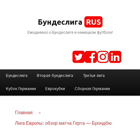
RUS
Бундеслига
Ежедневно о Бундеслиге и немецком футболе!
Г
Бундеслига
Вторая бундеслига
Третья лига
Перейти
л
Кубок Германии
Еврокубки
Сборная Германии
а
к
в
н
Главная
»
основному
о
Лига Европы: обзор матча Герта — Брондбю
е
содержимому
м