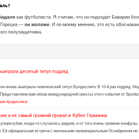
аль?
Видаля
как футболиста. Я считаю, что он подходит Баварии бо
у Горецка —
он моложе
. И по-моему мнению, это есть обоснован
кого полузащитника.
ыиграла десятый титул подряд.
н вновь выиграла чемпионский титул Бундеслиги. В 10-й раз подряд. Не
 Представляем вам обзор международной прессы этого события от Sportsch
вая бундеслига
ия и её самый громкий провал в Кубке Германии.
уперклубов, когда-то случались редкие, и от того очень громкие конфузы
. Её официальная встреча с маленьким провинциальным Оснабрюком не з