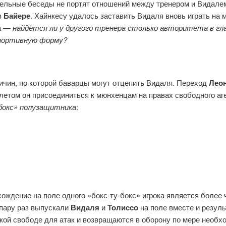
ельные беседы не портят отношений между тренером и Видалем,
в
Байере
. Хайнкесу удалось заставить Видаля вновь играть на 
на —
найдётся ли у другого тренера столько авторитета в гл
портивную форму?
ичин, по которой баварцы могут отцепить Видаля. Переход
Леон
етом он присоединиться к мюнхенцам на правах свободного аге
бокс» полузащитника
:
ахождение на поле одного «бокс-ту-бокс» игрока является более
о пару раз выпускали
Видаля
и
Толиссо
на поле вместе и резул
кой свободе для атак и возвращаются в оборону по мере необхо