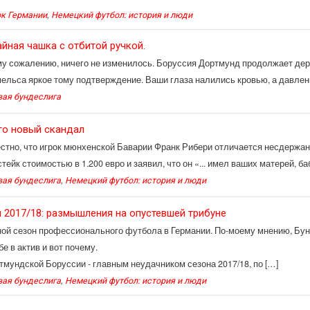
,
ок Германии
Немецкий футбол: история и люди
айная чашка с отбитой ручкой.
у сожалению, ничего не изменилось. Боруссия Дортмунд продолжает дер
льса яркое тому подтверждение. Ваши глаза налились кровью, а давление
вая бундеслига
го новый скандал
стно, что игрок мюнхенской Баварии Франк Рибери отличается несдержа
 стейк стоимостью в 1.200 евро и заявил, что он «... имел ваших матерей, б
,
вая бундеслига
Немецкий футбол: история и люди
н 2017/18: размышления на опустевшей трибуне
ой сезон профессионального футбола в Германии. По-моему мнению, Бун
е в актив и вот почему.
тмундской Боруссии - главным неудачником сезона 2017/18, по […]
,
вая бундеслига
Немецкий футбол: история и люди