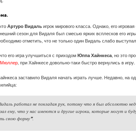
д.
ма.
что
Артуро Видаль
игрок мирового класса. Однако, его игровая
ынешний сезон для Видаля был смесью ярких всплесков его игр
необходимо отметить, что не только один Видаль слабо выступал
что его игра улучшиться с приходом
Юппа Хайнкеса
, но это п
 Мюллер
, при Хайнкесе довольно-таки быстро вернулись в игру.
айнкеса заставило Видаля начать играть лучше. Недавно, на о
чилийца:
 Видаль работал не покладая рук, потому что я был абсолютно нед
зал ему, что у нас имеются и другие игроки, которые могут и буд
ать свою форму❞.