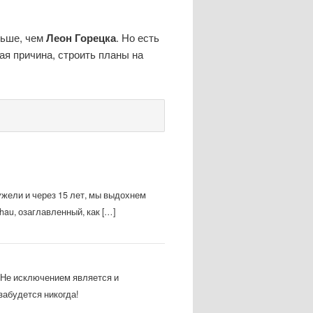
льше, чем
Леон Горецка
. Но есть
ая причина, строить планы на
ужели и через 15 лет, мы выдохнем
au, озаглавленный, как […]
. Не исключением является и
абудется никогда!