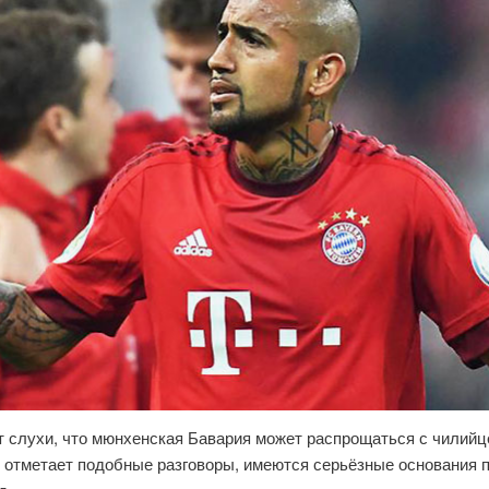
т слухи, что мюнхенская Бавария может распрощаться с чилийц
 отметает подобные разговоры, имеются серьёзные основания п