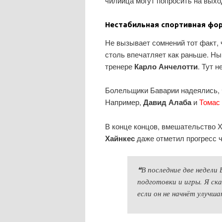
чилийца могут попросить на выхо
Нестабильная спортивная фор
Не вызывает сомнений тот факт, 
столь впечатляет как раньше. Н
тренере
Карло Анчелотти
. Тут 
Болельщики Баварии надеялись, 
Например,
Давид Алаба
и
Томас
В конце концов, вмешательство Х
Хайнкес
даже отметил прогресс 
❝В последние две недели
подготовки и игры. Я ска
если он не начнёт улучш