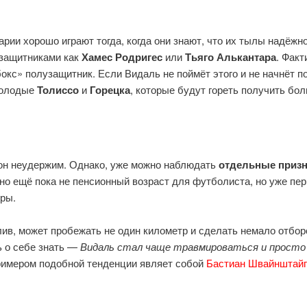
ии хорошо играют тогда, когда они знают, что их тылы надёжн
узащитниками как
Хамес Родригес
или
Тьяго Алькантара
. Факт
бокс» полузащитник. Если Видаль не поймёт этого и не начнёт п
молодые
Толиссо
и
Горецка
, которые будут гореть получить бо
он неудержим. Однако, уже можно наблюдать
отдельные призна
чно ещё пока не пенсионный возраст для футболиста, но уже пер
гры.
ив, может пробежать не один километр и сделать немало отбор
ь о себе знать —
Видаль стал чаще травмироваться и просто 
римером подобной тенденции являет собой
Бастиан Швайнштайге