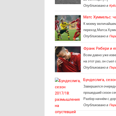
Опубликовано в
Куб
Матс Хуммельс: ч
К моему величайшем
переход Матса Хумме
Опубликовано в
Пер
Франк Рибери и е
Всем давно уже изве
на этот раз, он съел
Опубликовано в
Пер
Бундеслига, сезо
Завершился очередн
прошедший сезон себ
Разбор начнём с дор
Опубликовано в
Пер