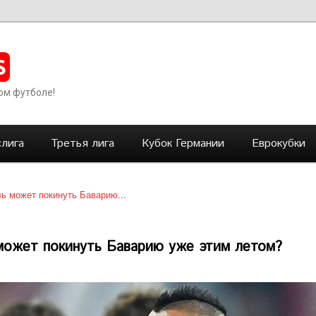
S
ом футболе!
лига
Третья лига
Кубок Германии
Еврокубки
ь может покинуть Баварию...
может покинуть Баварию уже этим летом?