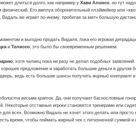
может длиться долго, как например у
Хави Алонсо
, но тут над
м физический. Его амплуа оборонительный плэймейкер или «кв
. Видаль же играет по-иному, пробегая за матч большую дистан
оментом и выгодно продать Видаля, пока его игровая деградаци
цка
и
Толиссо
, это было бы своевременным решением.
варию
, хотя чилиец пока ни разу не делал подобных заявлений.
 хорошее предложение и заработать большие деньги в другом 
 дверь, ведь есть большие шансы получить
жирный контракт в
тболиста весьма краток
. Да, они получают баснословные гоно
ей
. Некоторые отставные игроки становятся тренерами или сидя
не для всех. Возможно Видаль не хочет этого делать или просто
есть время, чтобы поймать жирный чек с пятизначной суммой и