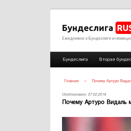
Бундеслига
RU
Ежедневно о Бундеслиге и немецк
Г
Перейти
Бундеслига
Вторая бундес
л
а
к
в
Главная
»
Почему Артуро Видал
н
основному
о
Опубликовано
07.02.2018
е
Почему Артуро Видаль 
содержимому
м
е
н
ю