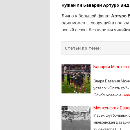
Нужен ли Баварии Артуро Вид
Лично я большой фанат
Артуро 
один момент, говорящий в польз
новый сезон, без участия чилийс
Статьи по теме:
Бавария Мюнхен в
Вчера Бавария Мюнхе
устало: «Опять 25?»
Опубликовано в
Пер
Мюнхенская Бавар
У всех футбольных с
мюнхенская Бавария
23 сентября […]