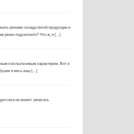
жать реноме склада битой продукции и
 резко подскочило? Что ж, я […]
нным и вспыльчивым характером. Вот и
абушек и весь ваш […]
деслига не может записать