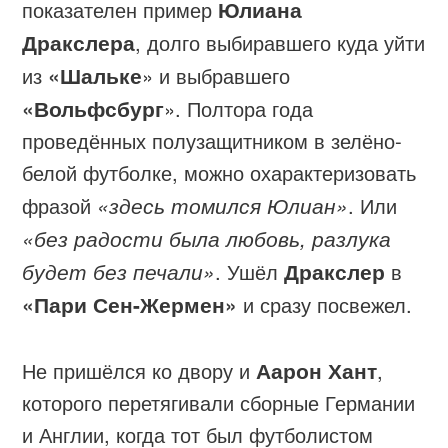
показателен пример
Юлиана
Дракслера
, долго выбиравшего куда уйти
из
«Шальке
» и выбравшего
«Вольфсбург
». Полтора года
проведённых полузащитником в зелёно-
белой футболке, можно охарактеризовать
фразой
«здесь томился Юлиан»
. Или
«без радости была любовь, разлука
будет без печали»
. Ушёл
Дракслер
в
«Пари Сен-Жермен»
и сразу посвежел.
Не пришёлся ко двору и
Аарон Хант
,
которого перетягивали сборные Германии
и Англии, когда тот был футболистом