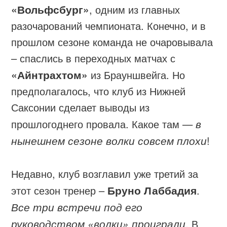
«Вольфсбург»
, одним из главных
разочарований чемпионата. Конечно, и в
прошлом сезоне команда не очаровывала
– спаслись в переходных матчах с
«Айнтрахтом»
из Брауншвейга. Но
предполагалось, что клуб из Нижней
Саксонии сделает выводы из
прошлогоднего провала. Какое там —
в
нынешнем сезоне волки совсем плохи
!
Недавно, клуб возглавил уже третий за
этот сезон тренер –
Бруно Лаббадия
.
Все три встречи под его
руководством «волки» проиграли
. В