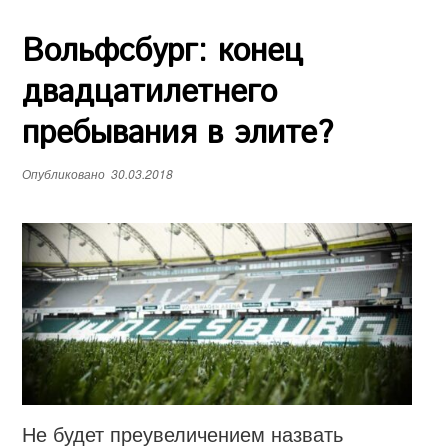
е
Вольфсбург: конец
н
ю
двадцатилетнего
пребывания в элите?
Опубликовано
30.03.2018
Не будет преувеличением назвать