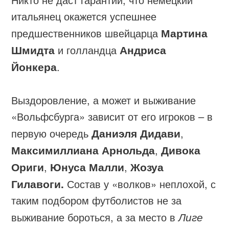
итальянец окажется успешнее
предшественников швейцарца
Мартина
Шмидта
и голландца
Андриса
Йонкера
.
Выздоровление, а может и выживание
«Вольфсбурга» зависит от его игроков – в
первую очередь
Даниэля Дидави
,
Максимиллиана Арнольда
,
Дивока
Ориги
,
Юнуса Малли
,
Жозуа
Гилавоги.
Состав у «волков» неплохой, с
таким подбором футболистов не за
выживание бороться, а за место в
Лиге