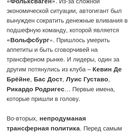
«Фольксваген»
. Из-за сложной
экономической ситуации, автогигант был
вынужден сократить денежные вливания в
подшефную команду, которой является
«Вольфсбург
». Пришлось умерить
аппетиты и быть сговорчивей на
трансферном рынке. И лидеры, один за
другим потянулись из клуба –
Кевин Де
Брёйне
,
Бас Дост
,
Луис Густаво
,
Рикардо Родригес
… Первые имена,
которые пришли в голову.
Во-вторых,
непродуманая
трансферная политика
. Перед самым