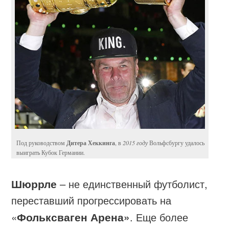
Дитера Хеккинга
Под руководством
, в
2015 году
Вольфсбургу удалось
выиграть Кубок Германии.
Шюррле
– не единственный футболист,
переставший прогрессировать на
«
Фольксваген Арена»
. Еще более