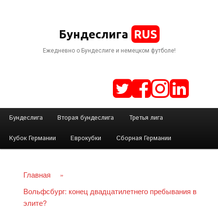
RUS
Бундеслига
Ежедневно о Бундеслиге и немецком футболе!
Г
Бундеслига
Вторая бундеслига
Третья лига
Перейти
л
Кубок Германии
Еврокубки
Сборная Германии
а
к
в
н
Главная
»
основному
о
Вольфсбург: конец двадцатилетнего пребывания в
е
элите?
содержимому
м